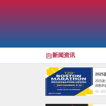
新闻资讯
2025
启跑步盛
288