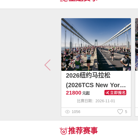
2026纽约马拉松
(2026TCS New York
21800
City Marathon)
元起
比赛日期
：
2026-11-01
1056
5
推荐赛事